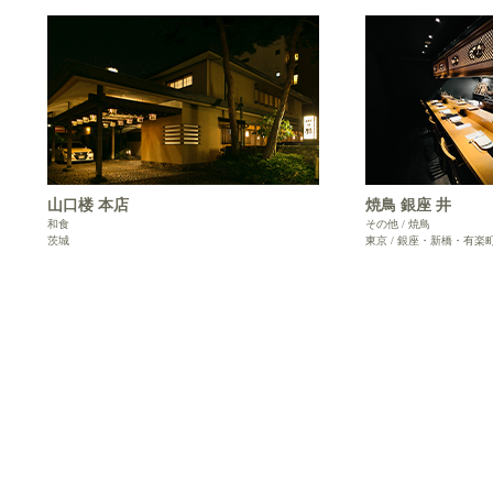
山口楼 本店
焼鳥 銀座 井
和食
その他 / 焼鳥
茨城
東京 / 銀座・新橋・有楽