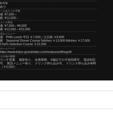
駐車場
あり
一人あたりの予算
昼: ¥7,000～
夜: ¥12,000～
コース料金
昼: ¥7,000～¥8,000
夜: ¥13,000～¥22,000
主なメニュー
昼 Prifix Lunch 平日 ￥7,000／土日祝 ￥8,000
夜 Seasonal Dinner Course 5dishes ￥13,000 6dishes ￥17,000
Chef's Selection Course ￥22,000
ホームページ
https://www.tokyo.grandnikko.com/restaurant/thegrill/
その他の情報
ランチ営業、 個室有り、 全席禁煙、 6歳以下の子供同席可、 英語対応
可、 英語メニュー有り、 ドリンク持ち込み可、 ドリンク持ち込み有料
（￥5,500）