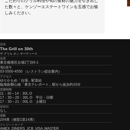
こだわりのグリル料理や旬の食材の魅力を引き出し
た数々と、ケンゾーエステートワインを五感でお愉
しみください。
店名
The Grill on 30th
ザ グリル オン サーティース
住所
東京都港区台場2丁目6-1
電話番号
03-5500-4550 （レストラン総合案内）
アクセス
ゆりかもめ「台場」駅直結
臨海副都心線「東京テレポート」駅から徒歩約10分
営業時間
11：30～14：30L.O
17：30～20：30L.O 平日・日曜
17：30～21：00L.O 土曜日
定休日
なし
席数
204席（個室1室14席）
クレジットカード
AMEX ,DINERS ,JCB ,VISA ,MASTER ,