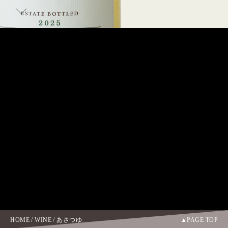
2011
Next
2010
2009
2008
あさつゆ
asatsuyu
2024
2007
外観
淡く、透明感のあるイエローゴールド
シトラスやライムといった柑橘系の爽やかなアロマ
に、タイムなどの新鮮なハーブ、ピンクグレープフ
ルーツのビターなニュアンスとミネラル香が続きま
香り
す。時間とともにパイナップルや白桃、黄色系のフ
ローラル、バニラ香が立ちのぼり、複雑であり、凝
縮感に秀でています。
力強いアタックとともに、溌溂とした酸が清々しさ
を感じさせます。続いて広がるのは、カスタード、
バニラなどの甘やかで芳醇な風味。ふくよかでスケ
味わい
ールの大きさを感じる味わいです。「あさつゆ」ら
HOME
/
WINE
/
あさつゆ
PAGE TOP
しい酸も健在で余韻の長さも伴います。リリース時