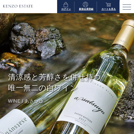
ログイン
新規会員登録
カートを見る
清涼感と芳醇さを併せ持つ
唯一無二の白ワイン
WINE
/
あさつゆ