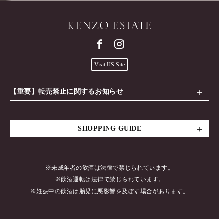
からバランスが整っており、完成度の高さを感じる
でしょう。
セパージュ
ソーヴィニヨン・ブラン93％、セミヨン7％
Visit US Site
【重要】転売禁止に関するお知らせ
SHOPPING GUIDE
あさつゆ
asatsuyu
2023
※未成年者の飲酒は法律で禁じられています。
葡萄樹を艶めかす朝露のように、透明感のあるイエ
外観
ローゴールド。
※飲酒運転は法律で禁じられています。
※妊娠中の飲酒は胎児に悪影響を及ぼす場合があります。
グラスに注ぐと、清廉さを感じさせるフローラルな
香りとともに、ライチ、白桃、甘く瑞々しいふじり