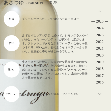
あさつゆ
asatsuyu
2025
外観
グリーンがかった、ごく淡いペールイエロー
2025
2024
2023
みずみずしいアジア梨に続いて、レモングラスやバ
ジルといったハーブのアロマが爽やかに広がりま
2022
香り
す。フレッシュでありながらフローラルな香りを放
つネロリ、砕いた白い石のようなミネラリーさも加
2021
わり、重層的な香りが愉しめるでしょう。
2020
2019
生き生きとした酸に、しなやかな果実味とほのかな
ミネラル感が重なり、立体感が生まれます。続いて
2018
味わい
感じるのは、フレッシュな柑橘やグアバカスタード
の華やかな風味。「あさつゆ」らしい繊細かつ複雑
2017
さを見出せるでしょう。
2016
2015
セパージュ
ソーヴィニヨン・ブラン96%、セミヨン4%
2014
2013
2012