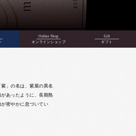
Online Shop
Gift
ン
オンラインショップ
ギフト
「紫」の名は、紫屋の異名
情があったように、長期熟
徳が密やかに息づいてい