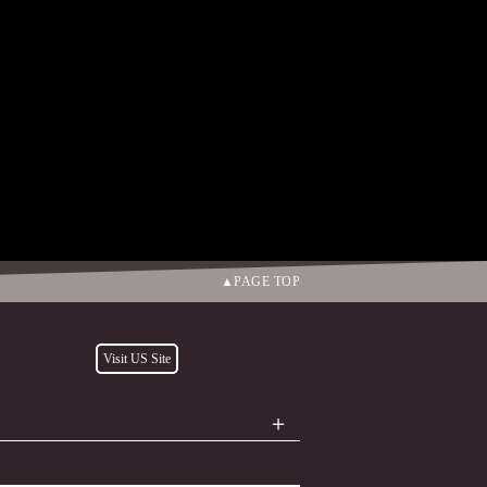
のかな塩味が調和。少しずつ角が取れ始めた
やかで、官能的に口中を包み込み、優しい余
ーヴィニヨン6％、カベルネ・フラン3％、プ
PAGE TOP
Visit US Site