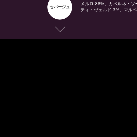
メルロ 88%、カベルネ・ソ
セパージュ
ティ・ヴェルド 3%、マルベ
Next
紫
murasaki
2021
外観
エッジがピンクがかった、
砂糖漬けのチェリー、プラ
香り
モンのスパイシーなアロマ
かに赤いバラの香りも表れ