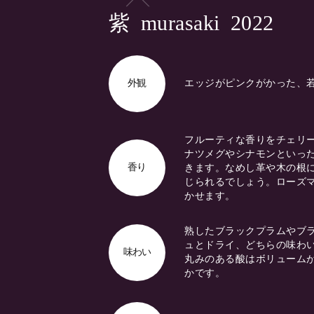
Previous
紫
murasaki
2022
外観
エッジがピンクがかった、
フルーティな香りをチェリ
ナツメグやシナモンといっ
香り
きます。なめし革や木の根
じられるでしょう。ローズ
かせます。
熟したブラックプラムやブ
ュとドライ、どちらの味わ
味わい
丸みのある酸はボリューム
かです。