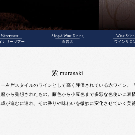
Winerytour
Shop＆Wine Dining
Wine Salon
イナリーツアー
直営店
ワインサロ
紫 murasaki
ドー右岸スタイルのワインとして高く評価されている赤ワイン。
歌麿から発想されたもの。藤色から小豆色まで多彩な色使いに表
熟成が進むに連れ、その香りや味わいを微妙に変化させていく美