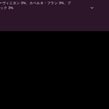
ーヴィニヨン 3%、カベルネ・フラン 3%、プ
2012
ック 3%
2011
2010
2009
2008
2007
2006
2005
深みのあるダークチェリーレッド
ム、チョコレートなどの濃厚な甘さに、シナ
が重なります。土のようなニュアンス、かす
るでしょう。