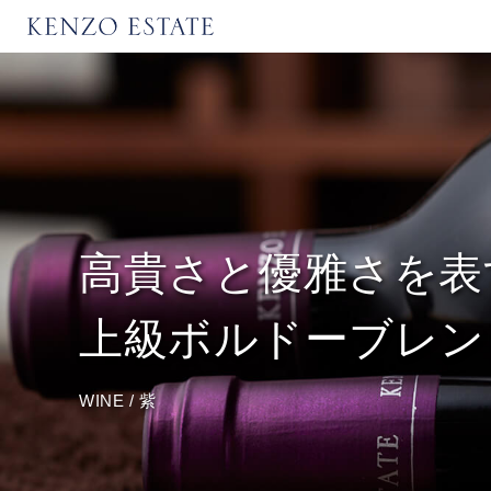
高貴さと優雅さを表
上級ボルドーブレン
WINE
/
紫