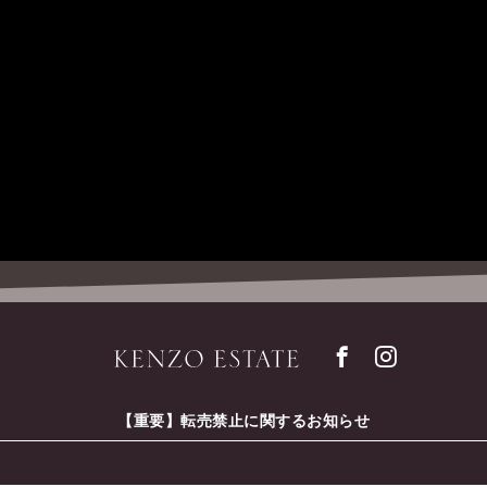
凝縮した果実味の中に、ほ
味わい
ウェットなタンニンはしな
韻が長く続いていきます。
メルロ88％、カベルネ・ソ
セパージュ
ティ・ヴェルト3％
紫
murasaki
2020
【重要】転売禁止に関するお知らせ