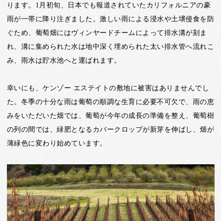
ります。1月初旬、日本でも報道されていたカリフォルニアの豪
雨が一帯に降り注ぎました。激しい雨による浸水や土壌侵食を防
ぐため、葡萄畑にはヴィンヤードチームによって排水溝が刻ま
れ、溝に集められた水は地中深く埋められた太い排水管へ流れこ
み、雨水は貯水池へと運ばれます。
幸いにも、ケンゾー エステイトの敷地に被害はありませんでし
た。冬季の十分な雨は葡萄の順調な生育に必要不可欠で、雨の恵
みをいただいた畑では、葡萄が今年の成長の準備を整え、葡萄樹
の列の間では、緑肥となるカバークロップが新芽を伸ばし、畑が
薄緑色に変わり始めています。