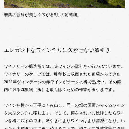
若葉の新緑が美しく広がる5月の葡萄畑。
エレガントなワイン作りに欠かせない澱引き
ワイナリーの醸造所では、赤ワインの澱引きが行われています。
ワイナリーのケーブでは、昨年秋に収穫された葡萄からできた
2022年ヴィンテージの赤ワインがオークの樽で熟成中。その樽
内に残る沈殿物（澱）を取り除くための作業が澱引きです。
ワインを樽から丁寧にくみ出し、同一の畑の区画からくるワイン
を大型タンクに移します。そして、樽をきれいに洗浄したらワイ
ンを樽に戻すのです。澱引きによりワインはより清澄になり、い
ったん大型タンクに移し替えることで、樽ごとに熟成状態に微妙