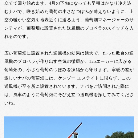
立てて回り始めます。4月の下旬になっても早朝はかなり冷え込
むナパで、咲き始めた葡萄の小さなつぼみが凍えないように、上
空の暖かい空気を地表近くに送るよう、葡萄畑マネージャーのサ
ンティが、葡萄畑に設置された送風機のプロペラのスイッチを入
れるのです。
広い葡萄畑に設置された送風機の効果は絶大で、たった数台の送
風機のプロペラが作り出す空気の循環が、125エーカーに広がる
葡萄畑の、小さな葡萄のつぼみを凍結から守ります。寒暖の差が
激しいナパの葡萄畑には、ケンゾー エステイトに限らず、この
送風機が至る所に設置されています。ナパをご訪問された際に
は、風車のように葡萄畑にそびえ立つ送風機を探してみてくださ
いね。