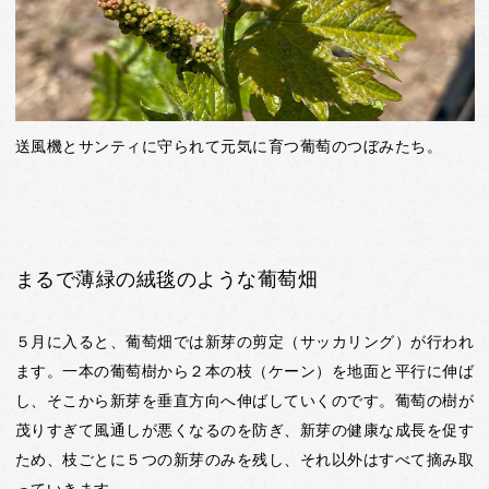
送風機とサンティに守られて元気に育つ葡萄のつぼみたち。
まるで薄緑の絨毯のような葡萄畑
５月に入ると、葡萄畑では新芽の剪定（サッカリング）が行われ
ます。一本の葡萄樹から２本の枝（ケーン）を地面と平行に伸ば
し、そこから新芽を垂直方向へ伸ばしていくのです。葡萄の樹が
茂りすぎて風通しが悪くなるのを防ぎ、新芽の健康な成長を促す
ため、枝ごとに５つの新芽のみを残し、それ以外はすべて摘み取