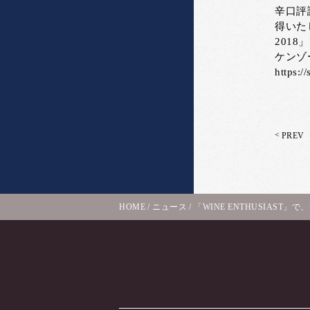
辛口評
得いた
201
ケンゾ
https:/
<
PREV
HOME
/
ニュース
/
「WINE ENTHUSIAST」