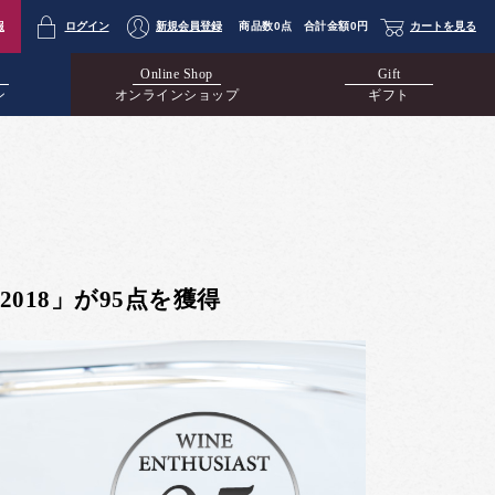
報
ログイン
新規会員登録
商品数
0点
合計金額
0円
カートを見る
Online Shop
Gift
ン
オンラインショップ
ギフト
2018」が95点を獲得