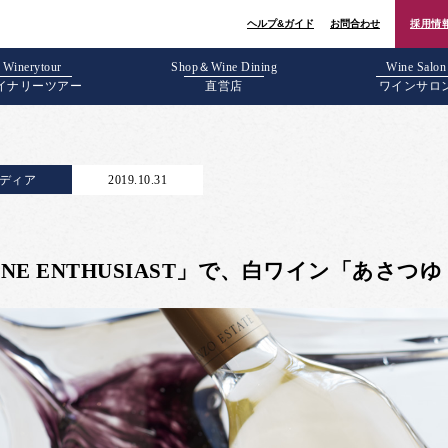
ヘルプ&ガイド
お問合わせ
採用情
Winerytour
Shop＆Wine Dining
Wine Salon
イナリーツアー
直営店
ワインサロ
ディア
2019.10.31
INE ENTHUSIAST」で、白ワイン「あさつゆ 