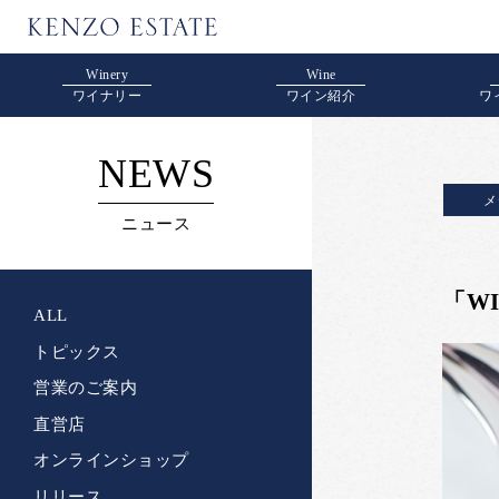
Winery
Wine
ワイナリー
ワイン紹介
ワ
NEWS
メ
ニュース
「W
ALL
トピックス
営業のご案内
直営店
オンラインショップ
リリース