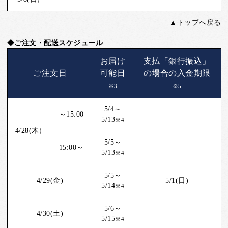
▲トップへ戻る
◆ご注文・配送スケジュール
お届け
支払「銀行振込」
ご注文日
可能日
の場合の入金期限
※3
※5
5/4～
～15:00
5/13
※4
4/28(木)
5/5～
15:00～
5/13
※4
5/5～
4/29(金)
5/1(日)
5/14
※4
5/6～
4/30(土)
5/15
※4