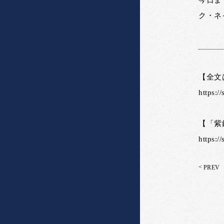
今日ま
ク・ネ
【全文
https:/
【「紫
https:/
<
PREV