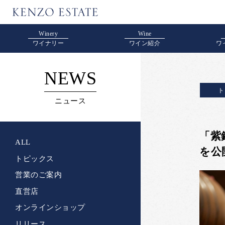
Winery
Wine
ワイナリー
ワイン紹介
ワ
NEWS
ト
ニュース
「紫
ALL
を公
トピックス
営業のご案内
直営店
オンラインショップ
リリース