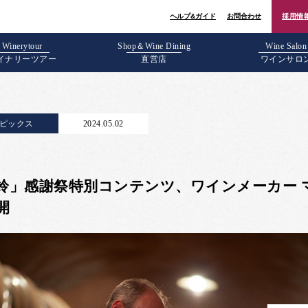
ヘルプ&ガイド
お問合わせ
採用情
Winerytour
Shop＆Wine Dining
Wine Salon
イナリーツアー
直営店
ワインサロ
ピックス
2024.05.02
鈴」感謝祭特別コンテンツ、ワインメーカー 
開