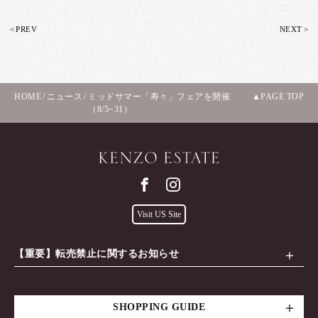
<
>
PREV
NEXT
HOME
/
ニュース
/
ミッドサマー「寿々」フェアを開催
PAGE TOP
（8/5~31）
Visit US Site
【重要】転売禁止に関するお知らせ
SHOPPING GUIDE