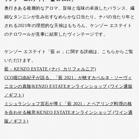
奥行きある複層的なアロマ、旨味と塩味の卓抜したバランス、繊
細なタンニンが生み出すなめらかな口当たり。ナパの当たり年と
される2021年の理想的な天候はもちろん、ケンゾー エステイト
のテロワールが見事に結実したヴィンテージです。
ケンゾー エステイト「藍 ai 」に関する詳細は、こちらからご覧
いただけます。
藍 – KENZO ESTATE (ナパ, カリフォルニア)
CCO堀口由紀子が語る、「藍 2021」が映すカベルネ・ソーヴィ
ニヨンの真髄|KENZO ESTATEオンラインショップ (ワイン通販
／ギフト)
ミシュランシェフ宮石が導く「藍 2021」とペアリング料理の格
を合わせる極意|KENZO ESTATEオンラインショップ (ワイン通
販／ギフト)