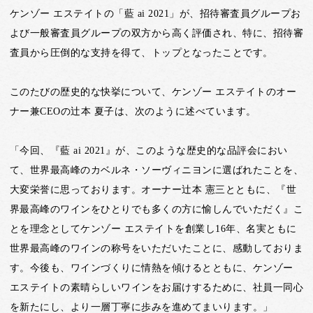
ケンゾー エステイトの「藍 ai 2021」が、招待審査員グループお
よび一般審査員グループの双方から高く評価され、特に、招待審
査員から圧倒的な支持を得て、トップとなったことです。
このたびの歴史的な快挙について、ケンゾー エステイトのオー
ナー兼CEOの辻本 夏子は、次のように述べています。
「今回、『藍 ai 2021』が、このような歴史的な品評会におい
て、世界最高峰のカベルネ・ソーヴィニヨンに選ばれたことを、
大変栄誉に思っております。オーナー辻本 憲三とともに、『世
界最高峰のワインをひとりでも多くの方に愉しんでいただく』こ
とを理念としてケンゾー エステイトを創業し16年、名実ともに
世界最高峰のワインの称号をいただいたことに、感動しておりま
す。今後も、ワインづくりに情熱を傾けるとともに、ケンゾー
エステイトの素晴らしいワインをお届けするために、社員一同心
を新たにし、より一層丁寧に歩みを進めてまいります。」