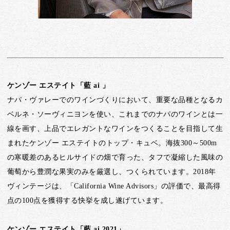
ケンゾー エステイト「藍 ai 」
ナパ・ヴァレーでのワインづくりにおいて、重要な品種となるカ
ベルネ・ソーヴィニヨンを使い、これまでのナパのワインとは一
線を画す、上品でエレガントなワインをつくることを目指して生
まれたケンゾー エステイトのトップ・キュベ。海抜300～500m
の寒暖差のあるヒルサイドの畑で育った、タフで凝縮した風味の
葡萄から豊潤な果実のみを厳選し、つくられています。2018年
ヴィンテージは、「California Wine Advisors」の評価で、最高得
点の100点を獲得する快挙を成し遂げています。
ケンゾー エステイト「藍 ai 2021」