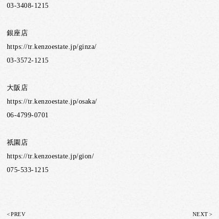
03-3408-1215
銀座店
https://tr.kenzoestate.jp/ginza/
03-3572-1215
大阪店
https://tr.kenzoestate.jp/osaka/
06-4799-0701
祇園店
https://tr.kenzoestate.jp/gion/
075-533-1215
<
>
PREV
NEXT