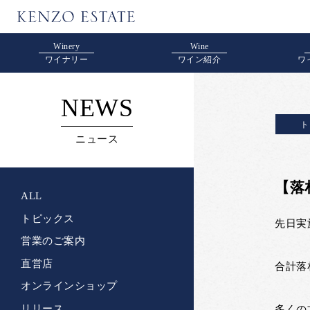
Winery
Wine
ワイナリー
ワイン紹介
ワ
NEWS
ト
ニュース
【落
ALL
トピックス
先日実
営業のご案内
直営店
合計落札
オンラインショップ
リリース
多くの