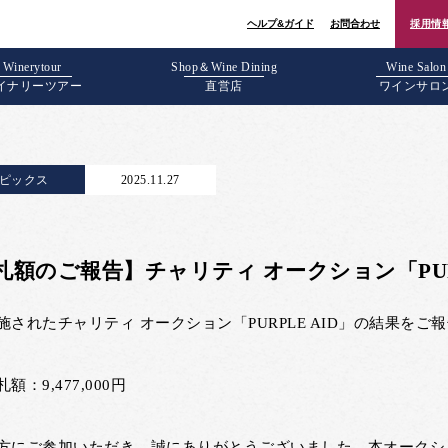
ヘルプ&ガイド
お問合わせ
採用情
Winerytour
Shop＆Wine Dining
Wine Salon
イナリーツアー
直営店
ワインサロ
ピックス
2025.11.27
札額のご報告】チャリティ オークション「PURP
施されたチャリティ オークション「PURPLE AID」の結果をご
額：9,477,000円
方にご参加いただき、誠にありがとうございました。本オークシ