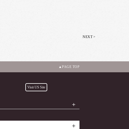
>
NEXT
PAGE TOP
Visit US Site