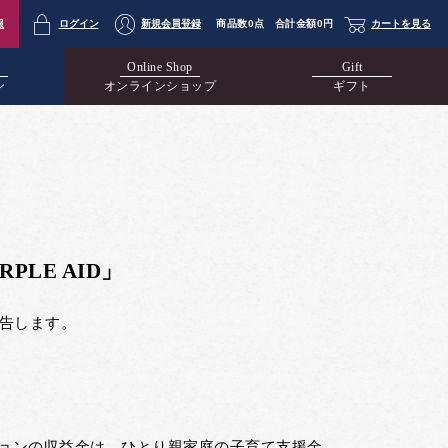
報
ログイン
新規会員登録
商品数
0点
合計金額
0円
カートを見る
Online Shop
Gift
ン
オンラインショップ
ギフト
LE AID」
報告します。
ョンの収益金は、ひとり親家庭の子育て支援金