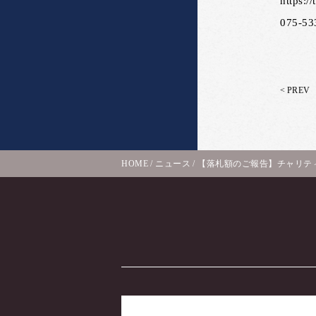
https://
075-53
<
PREV
HOME
/
ニュース
/
【落札額のご報告】チャリティ 