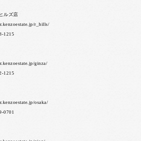
ヒルズ店
tr.kenzoestate.jp/r_hills/
8-1215
tr.kenzoestate.jp/ginza/
2-1215
tr.kenzoestate.jp/osaka/
9-0701