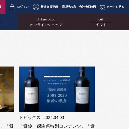
報
ログイン
新規会員登録
商品数
0点
合計金額
0円
カートを見る
Online Shop
Gift
ン
オンラインショップ
ギフト
トピックス
2024.04.03
ツ、「紫
「紫鈴」感謝祭特別コンテンツ、「紫