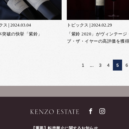
クス
2024.03.04
トピックス
2024.02.29
万本突破の快挙「紫鈴」
「紫鈴 2020」がヴィンテージ
ブ・ザ・イヤーの高評価を獲
1
...
3
4
5
6
【重要】転売禁止に関するお知らせ