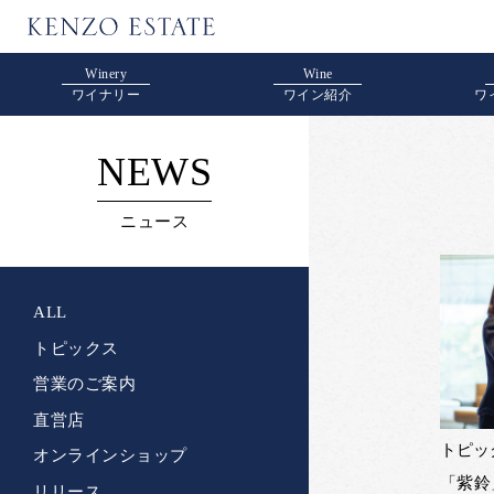
Winery
Wine
ワイナリー
ワイン紹介
ワ
NEWS
ニュース
ALL
トピックス
営業のご案内
直営店
トピッ
オンラインショップ
「紫鈴
リリース