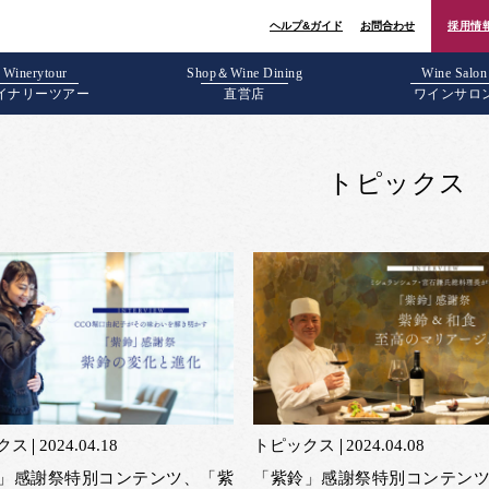
ヘルプ&ガイド
お問合わせ
採用情
Winerytour
Shop＆Wine Dining
Wine Salon
イナリーツアー
直営店
ワインサロ
トピックス
クス
2024.04.18
トピックス
2024.04.08
」感謝祭特別コンテンツ、「紫
「紫鈴」感謝祭特別コンテン