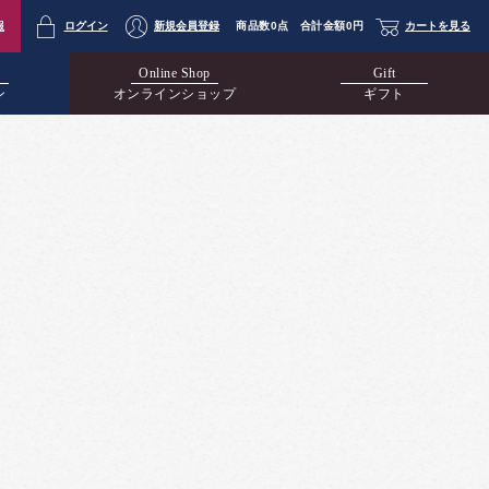
報
ログイン
新規会員登録
商品数
0点
合計金額
0円
カートを見る
Online Shop
Gift
ン
オンラインショップ
ギフト